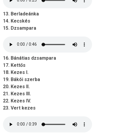
13. Berladeánka
14. Kecskés
15. Dzsampara
16. Bánátias dzsampara
17. Kettős
18. Kezes I.
19. Bákói szerba
20. Kezes II.
21. Kezes III.
22. Kezes IV.
23. Vert kezes