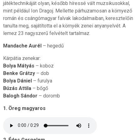
játéktechnikáját olyan, később híressé vált muzsikusokkal,
mint például Ion Dragoj. Mellette párhuzamosan a környező
román és csángómagyar falvak lakodalmaiban, keresztelőin
tanulta meg, sajátította el a környék zenei anyanyelvét. A
lemez 23 nagyszerű felvételt tartalmaz.
Mandache Aurél
– hegedű
Kárpátia zenekar:
Bolya Mátyás
– koboz
Benke Grátzy
– dob
Bolya Dániel
– furulya
Búzás Attila
– bőgő
Balogh Sándor
– doromb
1. Öreg magyaros
2. Édes Gergelem