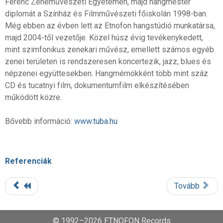
Ferenc Zeneművészeti Egyetemen, majd hangmester
diplomát a Színház és Filmművészeti főiskolán 1998-ban.
Még ebben az évben lett az Etnofon hangstúdió munkatársa,
majd 2004-től vezetője. Közel húsz évig tevékenykedett,
mint szimfonikus zenekari művész, emellett számos egyéb
zenei területen is rendszeresen koncertezik, jazz, blues és
népzenei együttesekben. Hangmérnökként több mint száz
CD és tucatnyi film, dokumentumfilm elkészítésében
működött közre.
Bővebb információ:
www.tuba.hu
Referenciák
Tovább
© 1992–2026 ETNOFON Records