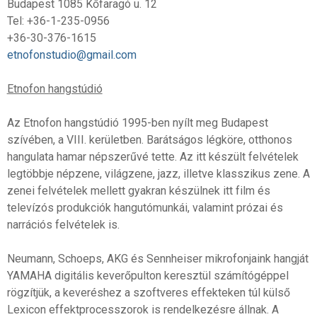
Budapest 1085 Kőfaragó u. 12
Tel: +36-1-235-0956
+36-30-376-1615
etnofonstudio@gmail.com
Etnofon hangstúdió
Az Etnofon hangstúdió 1995-ben nyílt meg Budapest
szívében, a VIII. kerületben. Barátságos légköre, otthonos
hangulata hamar népszerűvé tette. Az itt készült felvételek
legtöbbje népzene, világzene, jazz, illetve klasszikus zene. A
zenei felvételek mellett gyakran készülnek itt film és
televízós produkciók hangutómunkái, valamint prózai és
narrációs felvételek is.
Neumann, Schoeps, AKG és Sennheiser mikrofonjaink hangját
YAMAHA digitális keverőpulton keresztül számítógéppel
rögzítjük, a keveréshez a szoftveres effekteken túl külső
Lexicon effektprocesszorok is rendelkezésre állnak. A