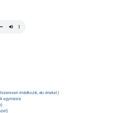
Kétszeresen imádkozik, aki énekel.)
ak egymásra
n)
zet)