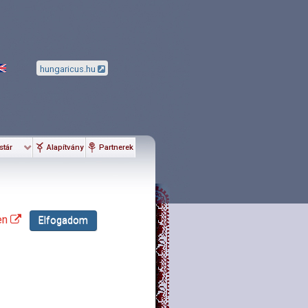
hungaricus.hu
stár
Alapítvány
Partnerek
en
Elfogadom