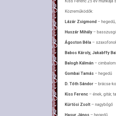
Kiss Ferenc 25 év munkája s
Közreműködők:
Lázár Zsigmond
– hegedű, 
Huszár Mihály
– basszusgit
Ágoston Béla
– szaxofonok,
Babos Károly, Jakabffy Ba
Balogh Kálmán
– cimbalom
Gombai Tamás
– hegedű
D. Tóth Sándor
– brácsa-ko
Kiss Ferenc
– ének, gitár, 
Kürtösi Zsolt
– nagybőgő
Hasur János
– hegedű