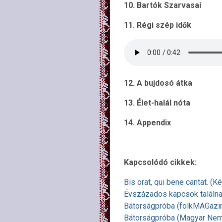
10. Bartók Szarvasai
11. Régi szép idők
12. A bujdosó átka
13. Élet-halál nóta
14. Appendix
Kapcsolódó cikkek:
Bis orat, qui bene cantat. (
Évszázados kapcsok találn
Bátorságpróba (folkMAGazi
Bátorságpróba (Magyar Nem