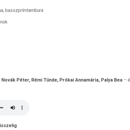
na, basszprímtambura
onok
, Novák Péter, Rémi Tünde, Prókai Annamária, Palya Bea
– é
üsszelig