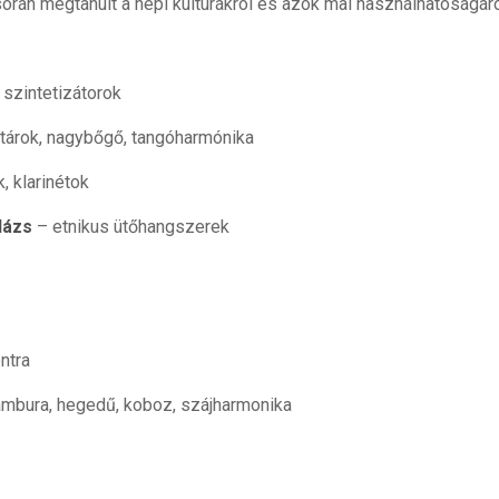
orán megtanult a népi kultúrákról és azok mai használhatóságáró
szintetizátorok
árok, nagybőgő, tangóharmónika
 klarinétok
lázs
– etnikus ütőhangszerek
ntra
tambura, hegedű, koboz, szájharmonika