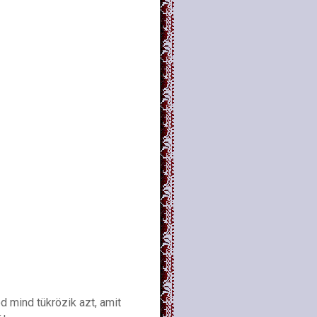
 mind tükrözik azt, amit