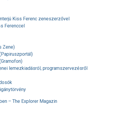
 Interjú Kiss Ferenc zeneszerzővel
ss Ferenccel
s Zene)
(Papiruszportál)
 (Gramofon)
enei lemezkiadásról, programszervezésről
jdosók
Cigánytörvény
ben – The Explorer Magazin