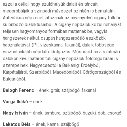
azzal a céllal, hogy szülőhelyük dalait és táncait
megpróbálják a színpadi művészet szintjén is bemutatni.
Autentikus népzenét játszanak az anyanyelvű cigány folklór
különböző dialektusaiból. A cigány népdalok közül néhányat
teljesen hagyományos formában mutatnak be, vagyis
hangszerek nélkül, csupán hangszerpótló eszközök
használatával. (Pl.: vizeskanna, fakanál), dalaik többsége
viszont inkább népdalfeldolgozás. Műsoraikban a szatmári
dalokon kívül határon túli cigány népdalok feldolgozásai is
szerepelnek, Nagyecsedtől a Balkánig: Erdélyből,
Kárpátaljáról, Szerbiából, Macedóniából, Görögországból és
Bulgáriából.
Balogh Ferenc
– ének, gitár, szájbőgő, fakanál
Varga Ildikó
– ének
Nagy István
– ének, tambura, szájbőgő, buzuki, dob, csörgő
Lakatos Béla –
ének, kanna, szájbőgő