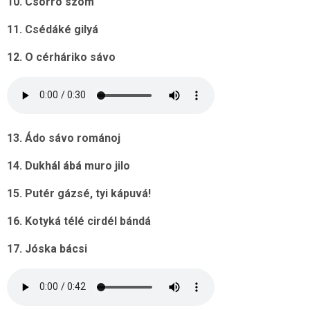
10. Csorro szom
11. Csédáké gilyá
12. O cérháriko sávo
13. Ádo sávo románoj
14. Dukhál ábá muro jilo
15. Putér gázsé, tyi kápuvá!
16. Kotyká télé cirdél bándá
17. Jóska bácsi