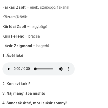
Farkas Zsolt
– ének, szájbőgő, fakanál
Közreműködik:
Kürtösi Zsolt
– nagybőgő
Kiss Ferenc
– brácsa
Lázár Zsigmond
– hegedű
1. Ásél láké
2. Kon szi koki?
3. Náj máng’ ábá mishto
4. Suncsák áthé, mori sukár romnyi!