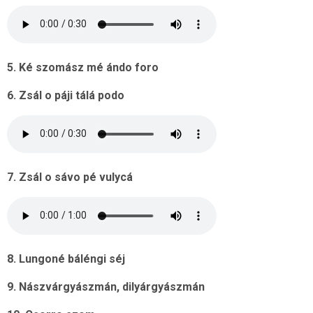
5. Ké szomász mé ándo foro
6. Zsál o páji tálá podo
7. Zsál o sávo pé vulycá
8. Lungoné báléngi séj
9. Nászvárgyászmán, dilyárgyászmán