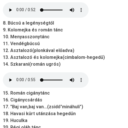
8. Búcsú a legénységtől
9. Kolomejka és román tánc
10. Menyasszonytánc
11. Vendégbúcsú
12. Asztalozó(plonkával előadva)
13. Asztalozó és kolomejka(cimbalom-hegedű)
14. Szkarani(román ugrós)
15. Román cigánytánc
16. Cigánycsárdás
17. "Baj van,baj van...(zsidó"mináhuli")
18. Havasi kürt utánzása hegedűn
19. Huculka
20. Régi oláh tánc