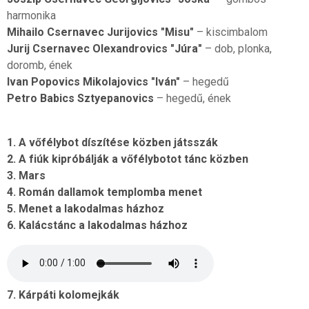
harmonika
Mihailo Csernavec Jurijovics "Misu"
– kiscimbalom
Jurij Csernavec Olexandrovics "Júra"
– dob, plonka,
doromb, ének
Ivan Popovics Mikolajovics "Iván"
– hegedű
Petro Babics Sztyepanovics
– hegedű, ének
1. A vőfélybot díszítése közben játsszák
2. A fiúk kipróbálják a vőfélybotot tánc közben
3. Mars
4. Román dallamok templomba menet
5. Menet a lakodalmas házhoz
6. Kalácstánc a lakodalmas házhoz
7. Kárpáti kolomejkák