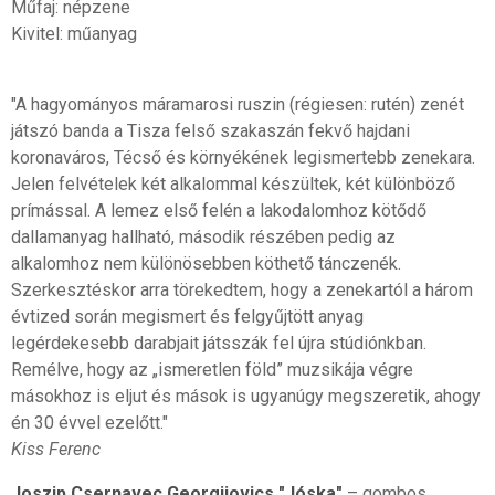
Műfaj: népzene
Kivitel: műanyag
"A hagyományos máramarosi ruszin (régiesen: rutén) zenét
játszó banda a Tisza felső szakaszán fekvő hajdani
koronaváros, Técső és környékének legismertebb zenekara.
Jelen felvételek két alkalommal készültek, két különböző
prímással. A lemez első felén a lakodalomhoz kötődő
dallamanyag hallható, második részében pedig az
alkalomhoz nem különösebben köthető tánczenék.
Szerkesztéskor arra törekedtem, hogy a zenekartól a három
évtized során megismert és felgyűjtött anyag
legérdekesebb darabjait játsszák fel újra stúdiónkban.
Remélve, hogy az „ismeretlen föld” muzsikája végre
másokhoz is eljut és mások is ugyanúgy megszeretik, ahogy
én 30 évvel ezelőtt."
Kiss Ferenc
Joszip Csernavec Georgijovics "Jóska"
– gombos