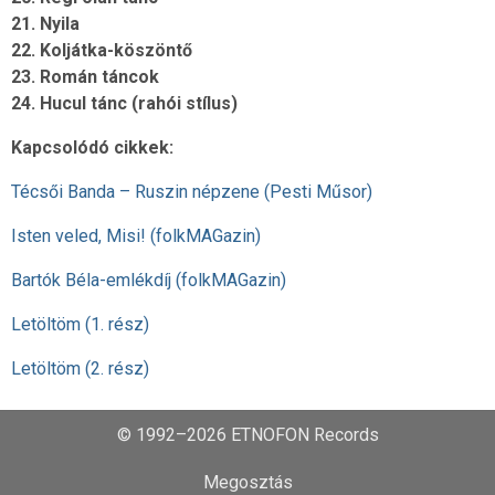
21. Nyila
22. Koljátka-köszöntő
23. Román táncok
24. Hucul tánc (rahói stílus)
Kapcsolódó cikkek:
Técsői Banda – Ruszin népzene (Pesti Műsor)
Isten veled, Misi! (folkMAGazin)
Bartók Béla-emlékdíj (folkMAGazin)
Letöltöm (1. rész)
Letöltöm (2. rész)
© 1992–2026 ETNOFON Records
Megosztás