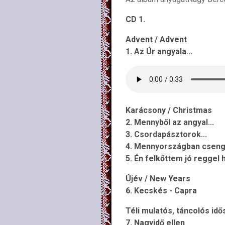
CD 1.
Advent / Advent
1. Az Úr angyala...
Karácsony / Christmas
2. Mennyből az angyal...
3. Csordapásztorok...
4. Mennyországban cseng
5. Én felkőttem jó reggel 
Újév / New Years
6. Kecskés - Capra
Téli mulatós, táncolós id
7. Nagyidő ellen