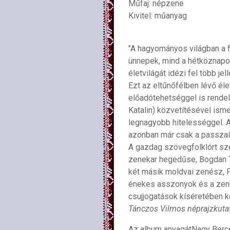
Műfaj: népzene
Kivitel: műanyag
"A hagyományos világban a f
ünnepek, mind a hétköznapok
életvilágát idézi fel több j
Ezt az eltűnőfélben lévő él
előadótehetséggel is rende
Katalin) közvetítésével isme
legnagyobb hitelességgel. 
azonban már csak a passzaív
A gazdag szövegfolklórt sz
zenekar hegedűse, Bogdan To
két másik moldvai zenész, 
énekes asszonyok és a zeneka
csujjogatások kíséretében ke
Tánczos Vilmos néprajzkuta
Az album anyagátNagy Bercel