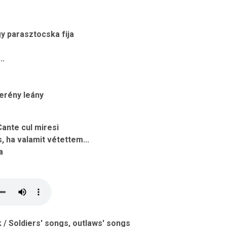
y parasztocska fija
..
serény leány
Cante cul miresi
ha valamit vétettem...
a
/ Soldiers' songs, outlaws' songs