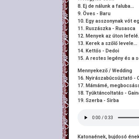
8. Ej de nálunk a faluba...
9. Öves - Baru
10. Egy asszonynak vót eg
11. Ruszászka - Rusasca
12. Menyek az úton lefelé.
13. Kerek a szőlő levele...
14. Kettős - Dedoi
15. A restes legény és a 
Mennyekező / Wedding
16. Nyirászabúcsúztató - 
17. Mámámé, megbocsáss, 
18. Tyúktáncoltatás - Gain
19. Szerba - Sirba
Katonaének, bujdosó ének 