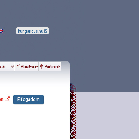
hungaricus.hu
stár
Alapítvány
Partnerek
en
Elfogadom