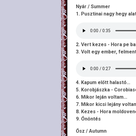
Nyár / Summer
1. Pusztinai nagy hegy alatt
2. Vert kezes - Hora pe ba
3. Volt egy ember, felment 
4. Kapum előtt halastó...
5. Korobjászka - Corobias
6. Mikor leján voltam...
7. Mikor kicsi lejány voltam
8. Kezes - Hora moldove
9. Ónöntés
Ősz / Autumn