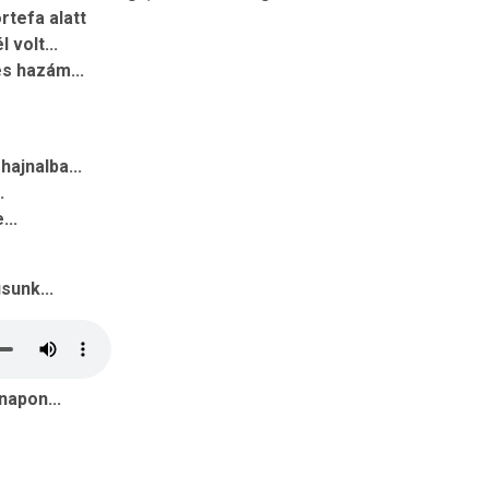
rtefa alatt
 volt...
s hazám...
hajnalba...
.
...
sunk...
napon...