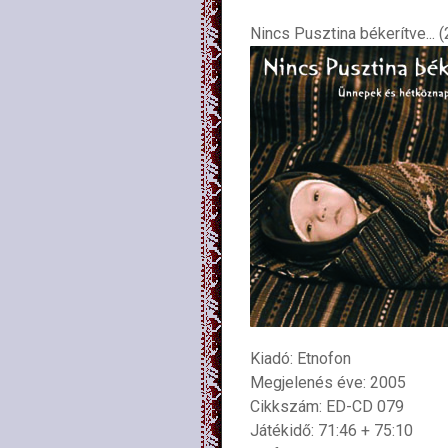
Nincs Pusztina békerítve... 
Kiadó: Etnofon
Megjelenés éve: 2005
Cikkszám: ED-CD 079
Játékidő: 71:46 + 75:10