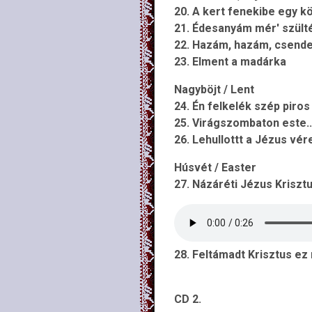
20. A kert fenekibe egy kö
21. Édesanyám mér' szültél
22. Hazám, hazám, csende
23. Elment a madárka
Nagyböjt / Lent
24. Én felkelék szép piros 
25. Virágszombaton este..
26. Lehullottt a Jézus vére
Húsvét / Easter
27. Názáréti Jézus Krisztu
28. Feltámadt Krisztus ez 
CD 2.