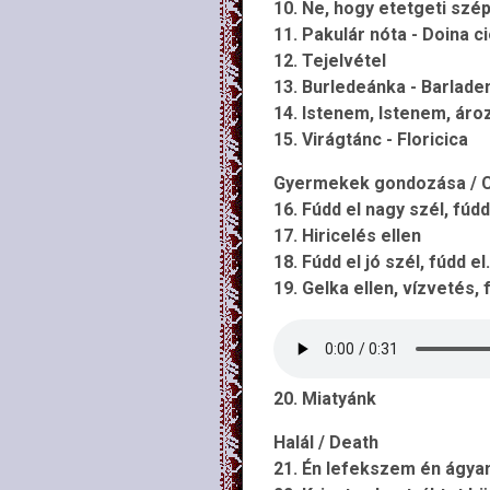
10. Ne, hogy etetgeti szép
11. Pakulár nóta - Doina c
12. Tejelvétel
13. Burledeánka - Barlade
14. Istenem, Istenem, ároz
15. Virágtánc - Floricica
Gyermekek gondozása / Ca
16. Fúdd el nagy szél, fúdd 
17. Hiricelés ellen
18. Fúdd el jó szél, fúdd el.
19. Gelka ellen, vízvetés, 
20. Miatyánk
Halál / Death
21. Én lefekszem én ágyam