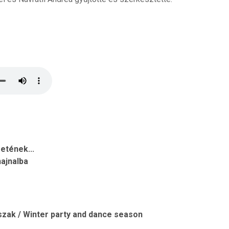
etének...
hajnalba
őszak / Winter party and dance season