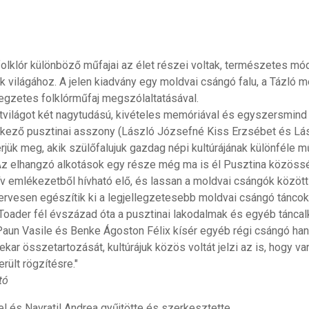
olklór különböző műfajai az élet részei voltak, természetes mó
 világához. A jelen kiadvány egy moldvai csángó falu, a Tázló
ellegzetes folklórműfaj megszólaltatásával.
etvilágot két nagytudású, kivételes memóriával és egyszersmind
lkező pusztinai asszony (László Józsefné Kiss Erzsébet és Lá
rjük meg, akik szülőfalujuk gazdag népi kultúrájának különféle mű
Az elhangzó alkotások egy része még ma is él Pusztina közössé
 emlékezetből hívható elő, és lassan a moldvai csángók között
ervesen egészítik ki a legjellegzetesebb moldvai csángó tánco
ader fél évszázad óta a pusztinai lakodalmak és egyéb táncalk
Paun Vasile és Benke Ágoston Félix kísér egyéb régi csángó ha
r összetartozását, kultúrájuk közös voltát jelzi az is, hogy va
rült rögzítésre."
tó
 és Navratil Andrea gyűjtötte és szerkesztette.