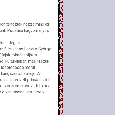
don tartoztak hozzá mind az
 menti Pusztina hagyományos
 különleges
szló Istvánné Laczkó György
fajait tolmácsolják a
gi kultúrájában, más részük
 is feledésbe merül.
k hangszeres zenéje. A
almak kedvelt prímása, akit
ngszereken (koboz, dob). Az
n olyan táncdallam, amely