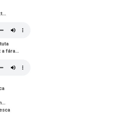
...
tuta
a fára...
ca
...
nesca