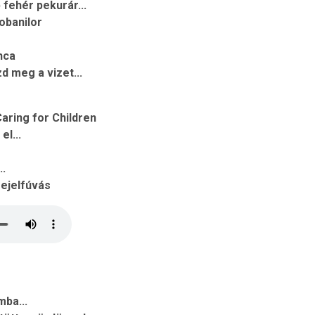
 fehér pekurár...
iobanilor
nca
d meg a vizet...
ring for Children
el...
..
fejelfúvás
ba...