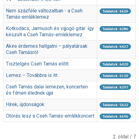
Nem százféle változatban - a Cseh
Találatok: 6626
Tamás-emléklemez
Kotkodács, Jarmusch és vijjogó gitár: így
Találatok: 6286
készült a Cseh Tamás-emléklemez
Akire érdemes hallgatni – pályatársak
Találatok: 6427
Cseh Tamásról
Tisztelgés Cseh Tamás előtt
Találatok: 6420
Lemez – Továbbra is itt
Találatok: 6120
Cseh Tamás dalai lemezen, koncerten
Találatok: 6297
és filmen élednek újjá
Hírek, újdonságok
Találatok: 5622
Ötórás lesz a Cseh Tamás-emlékkoncert
Találatok: 6696
2. oldal / 7