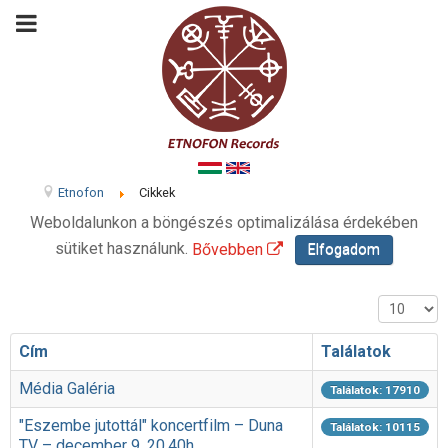
Etnofon
Cikkek
Weboldalunkon a böngészés optimalizálása érdekében
sütiket használunk.
Bővebben
Elfogadom
Tételek #
Cím
Találatok
Média Galéria
Találatok: 17910
"Eszembe jutottál" koncertfilm – Duna
Találatok: 10115
TV – december 9. 20.40h