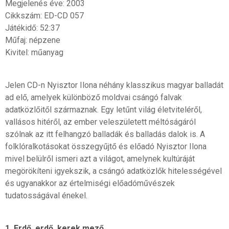
Megjelenés éve: 2003
Cikkszám: ED-CD 057
Játékidő: 52:37
Műfaj: népzene
Kivitel: műanyag
Jelen CD-n Nyisztor Ilona néhány klasszikus magyar balladát
ad elő, amelyek különböző moldvai csángó falvak
adatközlőitől származnak. Egy letűnt világ életviteléről,
vallásos hitéről, az ember veleszületett méltóságáról
szólnak az itt felhangzó balladák és balladás dalok is. A
folklóralkotásokat összegyűjtő és előadó Nyisztor Ilona
mivel belülről ismeri azt a világot, amelynek kultúráját
megörökíteni igyekszik, a csángó adatközlők hitelességével
és ugyanakkor az értelmiségi előadóművészek
tudatosságával énekel.
1. Erdő, erdő, kerek mező