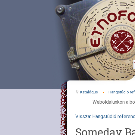
Katalógus
Hangstúdió ref
Weboldalunkon a bö
Vissza: Hangstúdió referenc
Someday B