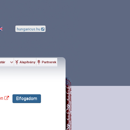
hungaricus.hu
stár
Alapítvány
Partnerek
en
Elfogadom