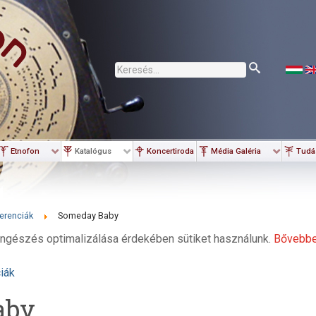
Keresés...
Etnofon
Katalógus
Koncertiroda
Média Galéria
Tudá
erenciák
Someday Baby
ngészés optimalizálása érdekében sütiket használunk.
Bővebb
iák
aby