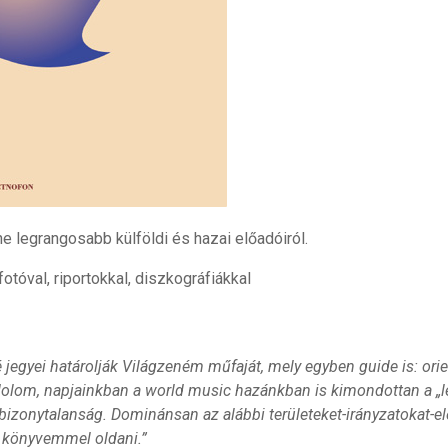
e legrangosabb külföldi és hazai előadóiról.
otóval, riportokkal, diszkográfiákkal
ré jegyei határolják Világzeném műfaját, mely egyben guide is: orie
olom, napjainkban a world music hazánkban is kimondottan a „l
a bizonytalanság. Dominánsan az alábbi területeket-irányzatokat-e
 könyvemmel oldani.”