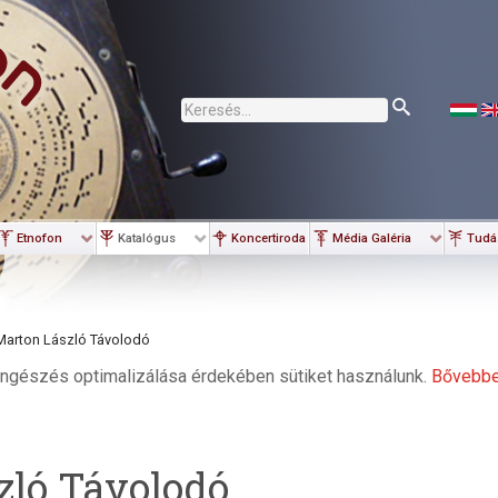
Keresés...
Etnofon
Katalógus
Koncertiroda
Média Galéria
Tudá
Marton László Távolodó
ngészés optimalizálása érdekében sütiket használunk.
Bővebb
zló Távolodó