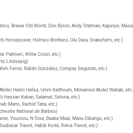
atics, Brawe Old World, Don Byron, Andy Statman, Kapelye, Mas
(16 Horsepower, Holmes Brothers, Olu Dara, Snakefarm, etc.)
e Palmieri, Willie Colon, etc.)
to Lindsayig)
rahim Ferrer, Rubén González, Compay Segundo, etc.)
 (Abdel Halim Hafez, Umm Kalthoum, Mohamed Abdel Wahab, etc.
 Hassan Kuban, Salamat, Setona, etc.)
Cheb Mami, Rachid Taha, etc.)
rchestre National de Barbés)
ante, Youssou, N Dour, Baaba Maal, Manu Dibango, etc.)
Boubacar Traoré, Habib Koité, Rokia Traoré, etc.)