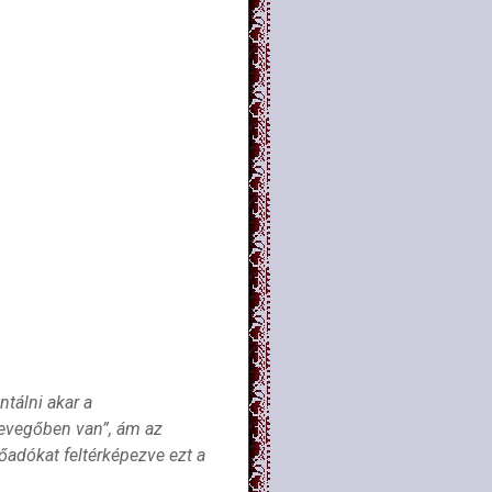
ntálni akar a
evegőben van”, ám az
lőadókat feltérképezve ezt a