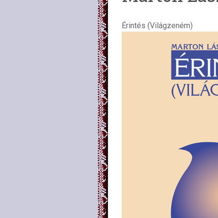
Érintés (Világzeném)