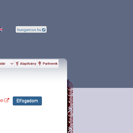
hungaricus.hu
stár
Alapítvány
Partnerek
en
Elfogadom