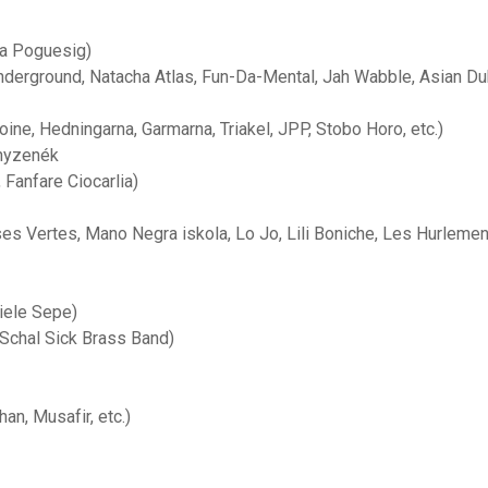
 a Poguesig)
nderground, Natacha Atlas, Fun-Da-Mental, Jah Wabble, Asian D
oine, Hedningarna, Garmarna, Triakel, JPP, Stobo Horo, etc.)
ányzenék
Fanfare Ciocarlia)
s Vertes, Mano Negra iskola, Lo Jo, Lili Boniche, Les Hurlemen
iele Sepe)
Schal Sick Brass Band)
an, Musafir, etc.)