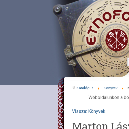
Katalógus
Könyvek
Weboldalunkon a bö
Vissza: Könyvek
Marton Lás