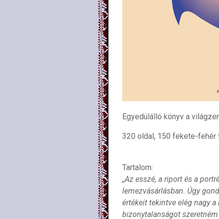
Egyedülálló könyv a világzen
320 oldal, 150 fekete-fehér f
Tartalom:
„Az esszé, a riport és a port
lemezvásárlásban. Úgy gond
értékeit tekintve elég nagy 
bizonytalanságot szeretném