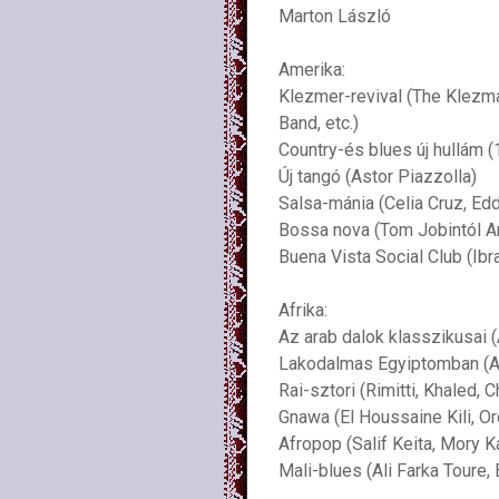
Marton László
Amerika:
Klezmer-revival (The Klezm
Band, etc.)
Country-és blues új hullám 
Új tangó (Astor Piazzolla)
Salsa-mánia (Celia Cruz, Eddi
Bossa nova (Tom Jobintól Ar
Buena Vista Social Club (Ib
Afrika:
Az arab dalok klasszikusai
Lakodalmas Egyiptomban (Ali
Rai-sztori (Rimitti, Khaled, 
Gnawa (El Houssaine Kili, O
Afropop (Salif Keita, Mory K
Mali-blues (Ali Farka Toure, 