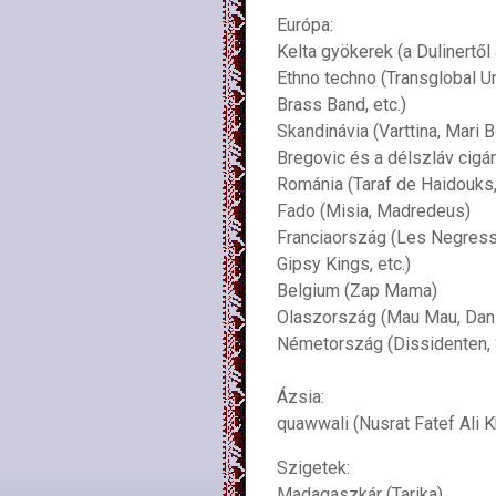
Európa:
Kelta gyökerek (a Dulinertől
Ethno techno (Transglobal U
Brass Band, etc.)
Skandinávia (Varttina, Mari B
Bregovic és a délszláv cig
Románia (Taraf de Haidouks, 
Fado (Misia, Madredeus)
Franciaország (Les Negresse
Gipsy Kings, etc.)
Belgium (Zap Mama)
Olaszország (Mau Mau, Dan
Németország (Dissidenten, 
Ázsia:
quawwali (Nusrat Fatef Ali Kh
Szigetek:
Madagaszkár (Tarika)