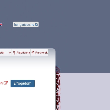
hungaricus.hu
stár
Alapítvány
Partnerek
en
Elfogadom