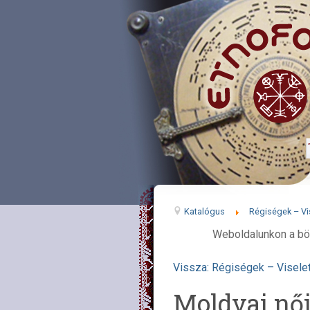
Katalógus
Régiségek – Vi
Weboldalunkon a bö
Vissza: Régiségek – Visele
Moldvai női