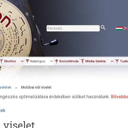
Keresés...
Etnofon
Katalógus
Koncertiroda
Média Galéria
Tudá
seletek
Moldvai női viselet
ngészés optimalizálása érdekében sütiket használunk.
Bővebb
tek
 viselet