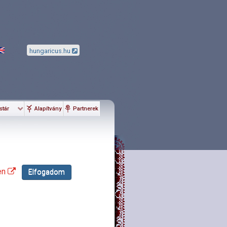
hungaricus.hu
stár
Alapítvány
Partnerek
en
Elfogadom