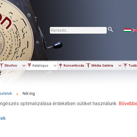
Keresés...
Etnofon
Katalógus
Koncertiroda
Média Galéria
Tudá
seletek
Női ing
ngészés optimalizálása érdekében sütiket használunk.
Bővebb
tek