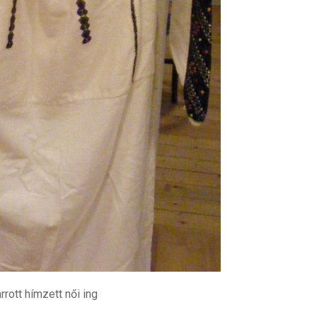
rott hímzett női ing