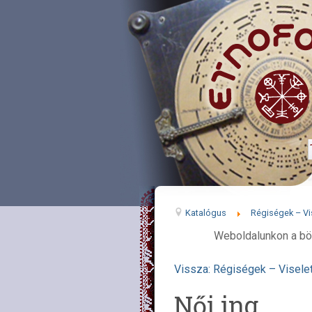
Katalógus
Régiségek – Vi
Weboldalunkon a bö
Vissza: Régiségek – Visele
Női ing